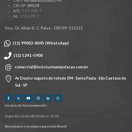
CNPJ:
48.088.655/0001-90
CRF/SP:
89538
AFE:
7.97.790-7
AE:
1.30.599-1
Resp:
Dr. Allan D. C. Paiva - CRF/SP: 111122
(11) 99002-8045 (WhatsApp)
(11) 5241-5900
comercial@invictusmanipulacao.com.br
Av Doutor augusto de toledo 194 - Santa Paula - São Caetano do
Sul - SP
Horário de funcionamento:
Segunda a Sexta 08:00 até as 19:00
Atendemos e enviamos para todo Brasil