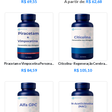
R$
69,55
A partir de:
R$
62,68
Piracetam e Vimpocetina Personalizada - Memória e Foco
Citicolina - Regeneração Cerebral e Cognição
R$
84,59
R$
105,10