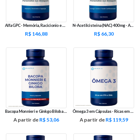
Alfa GPC - Memória, Racicionio e Cognição
N-Acetilcisteína (NAC) 400mg - Antioxidante e Detox
R$
146,88
R$
66,30
Bacopa Monnieri e Ginkgo Biloba - Memória e Raciocínio
Ômega 3 em Cápsulas - Ricas em EPA e DHA
A partir de
R$
53,06
A partir de
R$
119,59