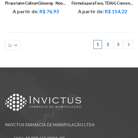
Piracetam+Colina+Ginseng - Nootrópico Memória e Foco
Fórmula para Foco, TDAH, Concentração e Cognição
A partir de:
R$
76,93
A partir de:
R$
154,22
1
2
3
INVICTUS FARMACIA DE MANIPULAÇÃO LTDA