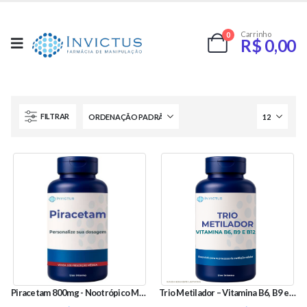
Carrinho
0
R$
0,00
FILTRAR
Piracetam 800mg - Nootrópico Memória e Cognição
Trio Metilador – Vitamina B6, B9 e B12