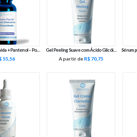
Sérum Niacinamida + Pantenol – Poros, Oleosidade e Hidratação
Gel Peeling Suave com Ácido Glicólico, Mandélico e Lático
$
55,56
A partir de
R$
70,75