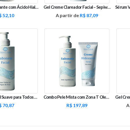
Booster Hidratante com Ácido Hialurônico e D Pantenol
Gel Creme Clareador Facial – Sepiwhite, Kójico e Alfa Arbutin
$
52,10
A partir de
R$
87,09
Sabonete Facial Suave para Todos os Tipos de Pele - 100ml
Combo Pele Mista com Zona T Oleosa e Bochechas Secas
$
70,87
R$
197,89
A