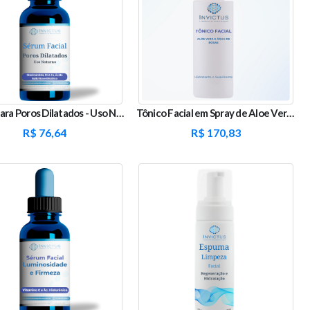
Sérum para Poros Dilatados - Uso Noturno
Tônico Facial em Spray de Aloe Vera 10% e Água de Rosas
R$
76,64
R$
170,83