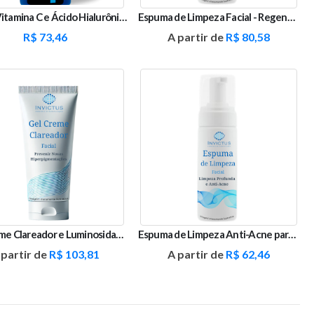
Sérum Vitamina C e Ácido Hialurônico
Espuma de Limpeza Facial - Regeneração e Hidratação
R$
73,46
A partir de
R$
80,58
Gel Creme Clareador e Luminosidade - Sepiwhite e Vitamina C
Espuma de Limpeza Anti-Acne para Pele Oleosa e Sensível
 partir de
R$
103,81
A partir de
R$
62,46