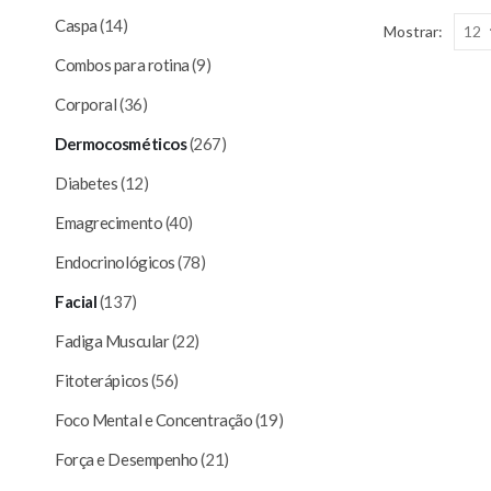
Caspa
(14)
Mostrar:
Combos para rotina
(9)
Corporal
(36)
Dermocosméticos
(267)
Diabetes
(12)
Emagrecimento
(40)
Endocrinológicos
(78)
Facial
(137)
Fadiga Muscular
(22)
Fitoterápicos
(56)
Foco Mental e Concentração
(19)
Força e Desempenho
(21)