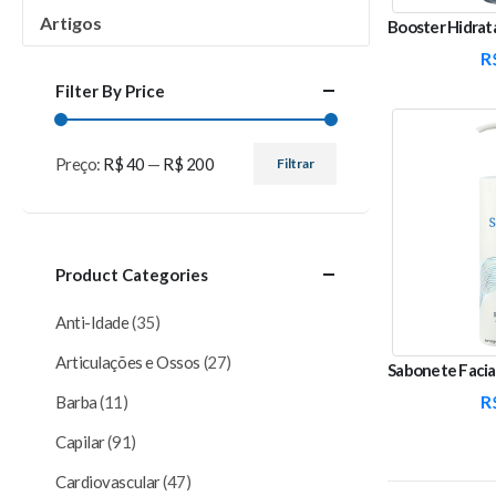
Artigos
R
Filter By Price
Preço:
R$ 40
—
R$ 200
Filtrar
Preço
Preço
mínimo
máximo
Product Categories
Anti-Idade
(35)
Articulações e Ossos
(27)
R
Barba
(11)
Capilar
(91)
Cardiovascular
(47)