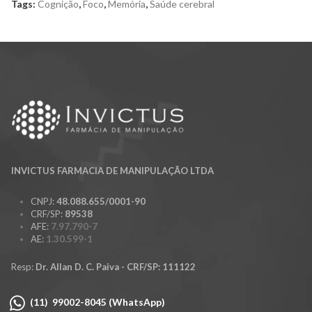
Tags:
Cognição
,
Foco
,
Memória
,
Saúde cerebral
INVICTUS FARMACIA DE MANIPULAÇÃO LTDA
CNPJ:
48.088.655/0001-90
CRF/SP:
89538
AFE:
7.97.790-7
AE:
1.30.599-1
Resp:
Dr. Allan D. C. Paiva - CRF/SP: 111122
(11) 99002-8045 (WhatsApp)