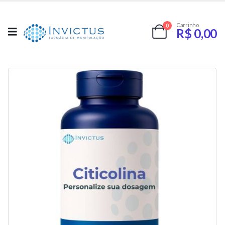
Carrinho
0
R$
0,00