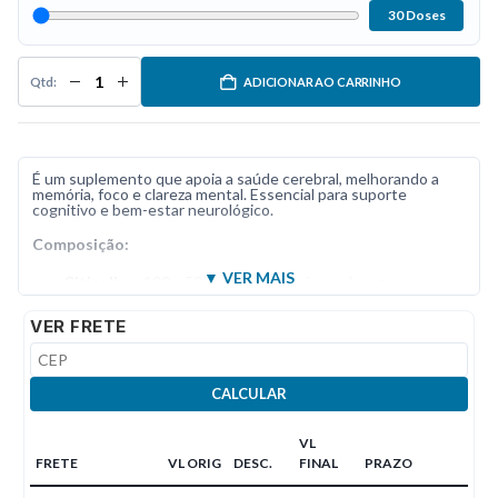
30 Doses
ADICIONAR AO CARRINHO
É um suplemento que apoia a saúde cerebral, melhorando a
memória, foco e clareza mental. Essencial para suporte
cognitivo e bem-estar neurológico.
Composição:
Citicolina
: 100 a 500mg (ajuste a cima a dosagem e
quantidade)
VER FRETE
CALCULAR
VL
FRETE
VL ORIG
DESC.
FINAL
PRAZO