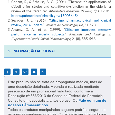
Conant, R., & Schauss, A. G. (2004). “Therapeutic applications of
citicoline for stroke and cognitive dysfunction in the elderly: a
review of the literature.”
Alternative Medicine Review
, 9(1), 17-31
.
https://pubmed.ncbi.nlm.nih.gov/15005645/
Secades, J. J. (2016). “
Citicoline: pharmacological and clinical
review, 2016 update.
”
Revista de Neurología
, 63, S1-S73.
Alvarez, X. A., et al. (1999). “
Citicoline improves memory
performance in elderly subjects.
”
Methods and Findings in
Experimental and Clinical Pharmacology
, 21(8), 585-592.
INFORMAÇÃO ADICIONAL
Este produto não se trata de propaganda médica, mas de
uma descrição detalhada. A venda é realizada mediante
prescrição de um profissional habilitado, conforme a
Resolução nº 586/2013 do Conselho Federal de Farmácia.
Consulte um especialista antes do uso. Ou
Fale com um de
nossos Fármaceuticos
Todos os produtos manipulados seguem padrões seguros e
as normas sanitárias vigentes. O uso deve ser orientado por