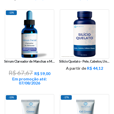
-13%
Sérum Clareador de Manchas e Melasma
Silício Quelato - Pele, Cabelos, Unhas e Ossos
O
O
A partir de
R$
44,12
R$
67,67
preço
preço
R$
59,00
original
atual
Em promoção até:
era:
é:
07/08/2026
R$ 67,67.
R$ 59,00.
-13%
-17%