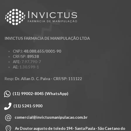
INVICTUS FARMACIA DE MANIPULAÇÃO LTDA
CNPJ:
48.088.655/0001-90
CRF/SP:
89538
AFE:
7.97.790-7
AE:
1.30.599-1
0.
Resp:
Dr. Allan D. C. Paiva - CRF/SP: 111122
(11) 99002-8045 (WhatsApp)
(11) 5241-5900
comercial@invictusmanipulacao.com.br
Av Doutor augusto de toledo 194 - Santa Paula - São Caetano do