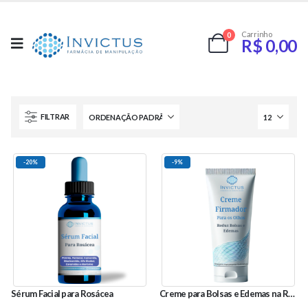
Carrinho
0
R$
0,00
FILTRAR
-20%
-9%
Sérum Facial para Rosácea
Creme para Bolsas e Edemas na Região dos Olhos 30g