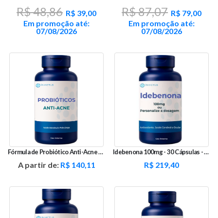
O
O
O
O
R$
48,86
R$
87,07
preço
preço
preço
pre
R$
39,00
R$
79,00
original
atual
original
atua
Em promoção até:
Em promoção até:
era:
é:
era:
é:
07/08/2026
07/08/2026
R$ 48,86.
R$ 39,00.
R$ 87,07.
R$ 7
Fórmula de Probiótico Anti-Acne – Saúde Intestinal e Pele Limpa
Idebenona 100mg - 30 Cápsulas - Antioxidante
A partir de:
R$
140,11
R$
219,40