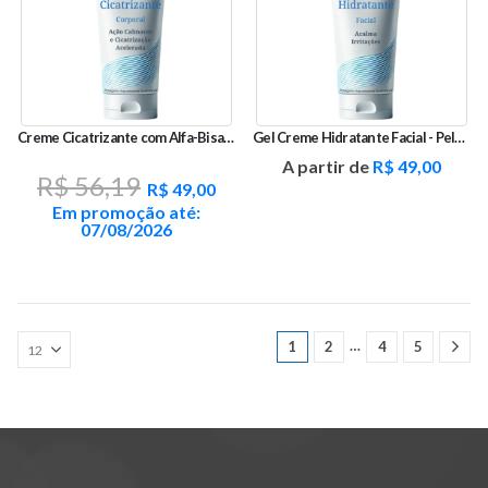
Creme Cicatrizante com Alfa-Bisabolol e Rosa Mosqueta
Gel Creme Hidratante Facial - Pele Sensível com Ácido Hialurônico
O
O
A partir de
R$
49,00
R$
56,19
preço
preço
R$
49,00
original
atual
Em promoção até:
era:
é:
07/08/2026
R$ 56,19.
R$ 49,00.
…
1
2
4
5