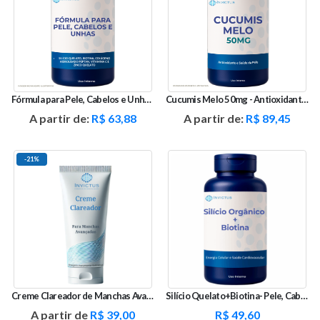
Fórmula para Pele, Cabelos e Unhas – Silício e Colágeno
Cucumis Melo 50mg - Antioxidante e Saúde da Pele
A partir de:
R$
63,88
A partir de:
R$
89,45
-21%
Creme Clareador de Manchas Avançado
Silício Quelato+Biotina- Pele, Cabelos e Unhas
A partir de
R$
39,00
R$
49,60