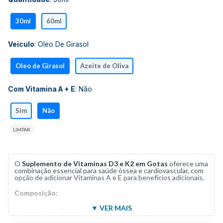
30ml
60ml
Veiculo
:
Oleo De Girasol
Oleo de Girasol
Azeite de Oliva
Com Vitamina A + E
:
Não
Sim
Não
LIMPAR
O
Suplemento de Vitaminas D3 e K2 em Gotas
oferece uma
combinação essencial para saúde óssea e cardiovascular, com
opção de adicionar Vitaminas A e E para benefícios adicionais.
Composição:
Vitamina D3 (Colecalciferol):
500 UI por gota
Vitamina K2 (Menaquinona-7 MK-7):
10 mcg por gota