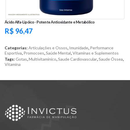
Ácido Alfa-Lipóico - Potente Antioxidante e Metabólico
R$
96,47
Categorias:
Articulações e Ossos
,
Imunidade
,
Performance
Esportiva
,
Promocoes
,
Saúde Mental
,
Vitaminas e Suplementos
Tags:
Gotas
,
Multivítaminico
,
Saude Cardiovascular
,
Saude Óssea
,
Vitamina