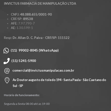
INVICTUS FARMACIA DE MANIPULAÇÃO LTDA
CNPJ:
48.088.655/0001-90
CRF/SP:
89538
AFE:
7.97.790-7
AE:
1.30.599-1
Resp:
Dr. Allan D. C. Paiva - CRF/SP: 111122
(11) 99002-8045 (WhatsApp)
(11) 5241-5900
comercial@invictusmanipulacao.com.br
Av Doutor augusto de toledo 194 - Santa Paula - São Caetano do
Sul - SP
Horário de funcionamento:
Segunda a Sexta 08:00 até as 19:00