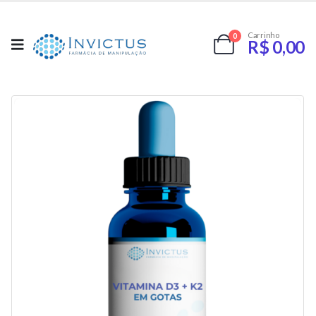
Carrinho
0
R$
0,00