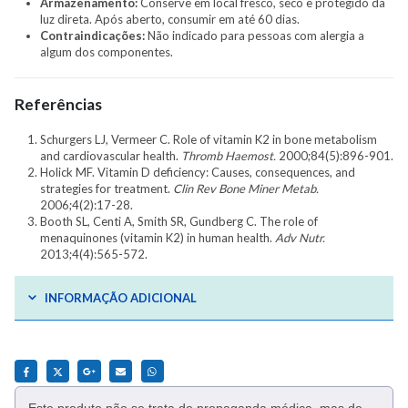
Armazenamento:
Conserve em local fresco, seco e protegido da
luz direta. Após aberto, consumir em até 60 dias.
Contraindicações:
Não indicado para pessoas com alergia a
algum dos componentes.
Referências
Schurgers LJ, Vermeer C. Role of vitamin K2 in bone metabolism
and cardiovascular health.
Thromb Haemost.
2000;84(5):896-901.
Holick MF. Vitamin D deficiency: Causes, consequences, and
strategies for treatment.
Clin Rev Bone Miner Metab.
2006;4(2):17-28.
Booth SL, Centi A, Smith SR, Gundberg C. The role of
menaquinones (vitamin K2) in human health.
Adv Nutr.
2013;4(4):565-572.
INFORMAÇÃO ADICIONAL
Este produto não se trata de propaganda médica, mas de