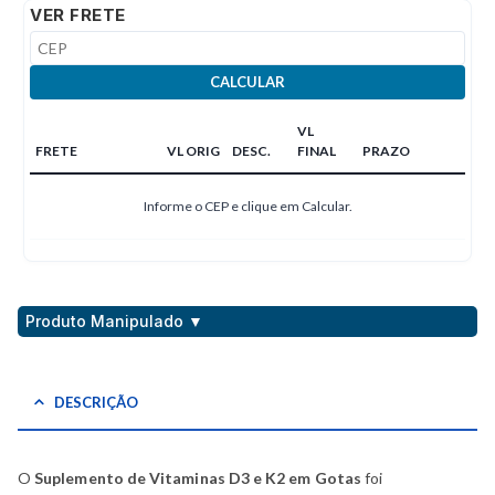
Opcionais:
VER FRETE
Vitamina A:
50 UI por gota
Vitamina E:
2 mg por gota
Veículo:
Óleo de Girassol ou Azeite de Oliva q.s.p.
CALCULAR
VL
FRETE
VL ORIG
DESC.
FINAL
PRAZO
Informe o CEP e clique em Calcular.
Produto Manipulado ▼
DESCRIÇÃO
O
Suplemento de Vitaminas D3 e K2 em Gotas
foi