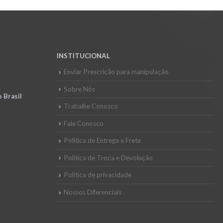
INSTITUCIONAL
Enviar Prescrição para manipulação
Sobre Nós
 Brasil
Trabalhe Conosco
Fale Conosco
Política de Entrega e Frete
Política de Troca e Devolução
Política de privacidade
Nossos Diferenciais