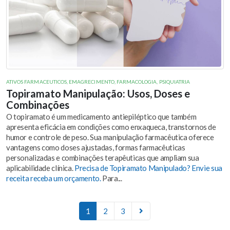
ATIVOS FARMACEUTICOS
,
EMAGRECIMENTO
,
FARMACOLOGIA
,
PSIQUIATRIA
Topiramato Manipulação: Usos, Doses e
Combinações
O topiramato é um medicamento antiepiléptico que também
apresenta eficácia em condições como enxaqueca, transtornos de
humor e controle de peso. Sua manipulação farmacêutica oferece
vantagens como doses ajustadas, formas farmacêuticas
personalizadas e combinações terapêuticas que ampliam sua
aplicabilidade clínica.
Precisa de Topiramato Manipulado? Envie sua
receita receba um orçamento.
Para...
1
2
3