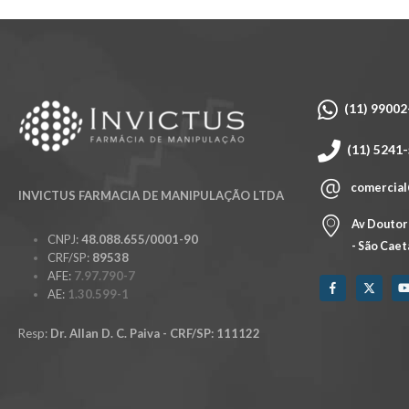
(11) 9900
(11) 5241
comercial
INVICTUS FARMACIA DE MANIPULAÇÃO LTDA
Av Doutor 
CNPJ:
48.088.655/0001-90
- São Caet
CRF/SP:
89538
AFE:
7.97.790-7
AE:
1.30.599-1
Resp:
Dr. Allan D. C. Paiva - CRF/SP: 111122