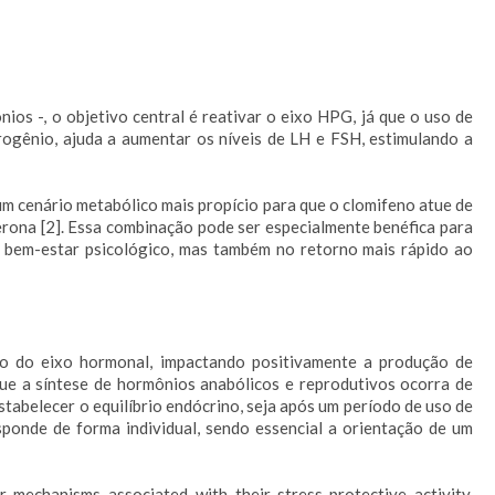
os -, o objetivo central é reativar o eixo HPG, já que o uso de
rogênio, ajuda a aumentar os níveis de LH e FSH, estimulando a
um cenário metabólico mais propício para que o clomifeno atue de
rona [2]. Essa combinação pode ser especialmente benéfica para
do bem-estar psicológico, mas também no retorno mais rápido ao
ão do eixo hormonal, impactando positivamente a produção de
que a síntese de hormônios anabólicos e reprodutivos ocorra de
tabelecer o equilíbrio endócrino, seja após um período de uso de
sponde de forma individual, sendo essencial a orientação de um
 mechanisms associated with their stress-protective activity.