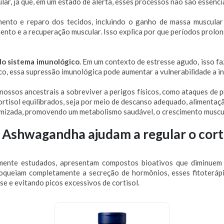
ar, já que, em um estado de alerta, esses processos não são essencia
ento e reparo dos tecidos, incluindo o ganho de massa muscular 
mento e a recuperação muscular. Isso explica por que períodos prol
do sistema imunológico
. Em um contexto de estresse agudo, isso fa
co, essa supressão imunológica pode aumentar a vulnerabilidade a in
nossos ancestrais a sobreviver a perigos físicos, como ataques de
rtisol equilibrados, seja por meio de descanso adequado, alimentaç
timizada, promovendo um metabolismo saudável, o crescimento muscu
Ashwagandha ajudam a regular o cort
nte estudados, apresentam compostos bioativos que diminuem a
loqueiam completamente a secreção de hormônios, esses fitoteráp
e e evitando picos excessivos de cortisol.