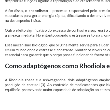
desprioriza funções ligadas à reprodução e ao crescimento muscul
Além disso, o
anabolismo
– processo responsável pelo crescim
musculares para gerar energia rápida, dificultando o desenvolvi
no desempenho físico.
Outro efeito significativo do excesso de cortisol é a
supressão 
a ameaça imediata. No entanto, quando o estresse se torna crôni
Esse mecanismo biológico, que originalmente servia para ajudar 
em um mundo onde o estresse é constante. Manter os níveis de co
essencial para garantir que o corpo possa funcionar de forma o
Como adaptógenos como Rhodiola e 
A Rhodiola rosea e a Ashwagandha, dois adaptógenos amplame
produção de cortisol [3]. Ao contrário de medicamentos que b
equilíbrio, promovendo maior capacidade de adaptação ao estress