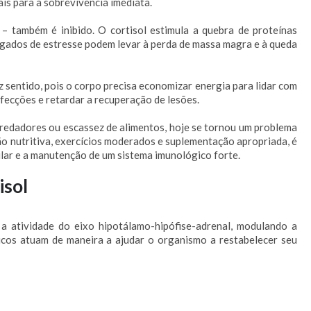
is para a sobrevivência imediata.
– também é inibido. O cortisol estimula a quebra de proteínas
ongados de estresse podem levar à perda de massa magra e à queda
z sentido, pois o corpo precisa economizar energia para lidar com
fecções e retardar a recuperação de lesões.
 predadores ou escassez de alimentos, hoje se tornou um problema
ão nutritiva, exercícios moderados e suplementação apropriada, é
lar e a manutenção de um sistema imunológico forte.
isol
 atividade do eixo hipotálamo-hipófise-adrenal, modulando a
icos atuam de maneira a ajudar o organismo a restabelecer seu