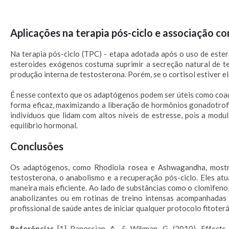
Aplicações na terapia pós-ciclo e associação c
Na terapia pós-ciclo (TPC) - etapa adotada após o uso de ester
esteroides exógenos costuma suprimir a secreção natural de te
produção interna de testosterona. Porém, se o cortisol estiver el
É nesse contexto que os adaptógenos podem ser úteis como coadju
forma eficaz, maximizando a liberação de hormônios gonadotrof
indivíduos que lidam com altos níveis de estresse, pois a mod
equilíbrio hormonal.
Conclusões
Os adaptógenos, como Rhodiola rosea e Ashwagandha, mostram
testosterona, o anabolismo e a recuperação pós-ciclo. Eles at
maneira mais eficiente. Ao lado de substâncias como o clomifeno
anabolizantes ou em rotinas de treino intensas acompanhadas d
profissional de saúde antes de iniciar qualquer protocolo fitoter
Referências
[1] Panossian, A., & Wikman, G. (2010). Effects