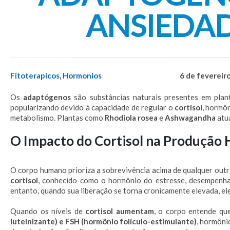
ANSIEDA
Fitoterapicos
,
Hormonios
6 de fevereir
Os
adaptógenos
são substâncias naturais presentes em plant
popularizando devido à capacidade de regular o
cortisol
, hormô
metabolismo. Plantas como
Rhodiola rosea
e
Ashwagandha
atu
O Impacto do Cortisol na Produção
O corpo humano prioriza a sobrevivência acima de qualquer outro 
cortisol
, conhecido como o hormônio do estresse, desempenha 
entanto, quando sua liberação se torna cronicamente elevada, e
Quando os níveis de
cortisol aumentam
, o corpo entende que
luteinizante) e FSH (hormônio folículo-estimulante)
, hormôni