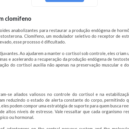
om clomifeno
oides anabolizantes para restaurar a produção endógena de hormôni
stosterona. Clomifeno, um modulador seletivo do receptor de est
evado, esse processo é dificultado.
vantes. Ao ajudarem a manter o cortisol sob controle, eles criam 
inas e acelerando a recuperação da produção endógena de testoste
ulação do cortisol auxilia não apenas na preservação muscular e 
-se aliados valiosos no controle do cortisol e na estabilizaç
uam reduzindo o estado de alerta constante do corpo, permitindo 
, eles podem compor uma estratégia de suporte para quem busca rees
e altos níveis de estresse. Vale ressaltar que cada organismo re
ápico ou hormonal.
 of adaptogens on the central nervous system and the molecular