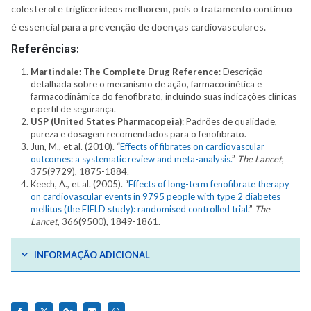
colesterol e triglicerídeos melhorem, pois o tratamento contínuo
é essencial para a prevenção de doenças cardiovasculares.
Referências:
Martindale: The Complete Drug Reference
: Descrição
detalhada sobre o mecanismo de ação, farmacocinética e
farmacodinâmica do fenofibrato, incluindo suas indicações clínicas
e perfil de segurança.
USP (United States Pharmacopeia)
: Padrões de qualidade,
pureza e dosagem recomendados para o fenofibrato.
Jun, M., et al. (2010). “
Effects of fibrates on cardiovascular
outcomes: a systematic review and meta-analysis.
”
The Lancet
,
375(9729), 1875-1884.
Keech, A., et al. (2005). “
Effects of long-term fenofibrate therapy
on cardiovascular events in 9795 people with type 2 diabetes
mellitus (the FIELD study): randomised controlled trial.
”
The
Lancet
, 366(9500), 1849-1861.
INFORMAÇÃO ADICIONAL