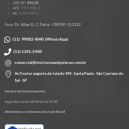
CRF/SP:
89538
AFE:
7.97.790-7
AE:
1.30.599-1
Resp:
Dr. Allan D. C. Paiva - CRF/SP: 111122
(11) 99002-8045 (WhatsApp)
(11) 5241-5900
comercial@invictusmanipulacao.com.br
Av Doutor augusto de toledo 194 - Santa Paula - São Caetano do
Sul - SP
Horário de funcionamento:
Segunda a Sexta 08:00 até as 19:00
Atendemos e enviamos para todo Brasil
Verificada por