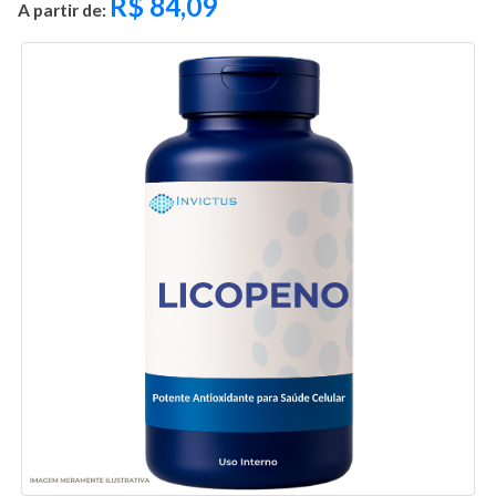
R$
84,09
A partir de: