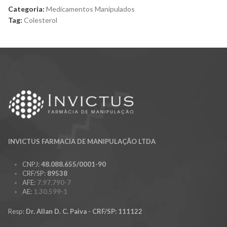
Categoria:
Medicamentos Manipulados
Tag:
Colesterol
INVICTUS FARMACIA DE MANIPULAÇÃO LTDA
CNPJ:
48.088.655/0001-90
CRF/SP:
89538
AFE:
7.97.790-7
AE:
1.30.599-1
Resp:
Dr. Allan D. C. Paiva - CRF/SP: 111122