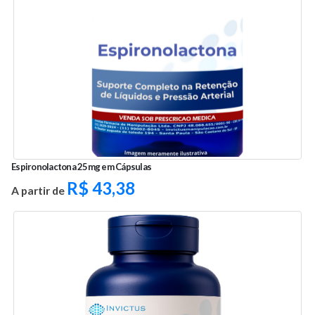
Espironolactona 25mg em Cápsulas
R$
43,38
A partir de