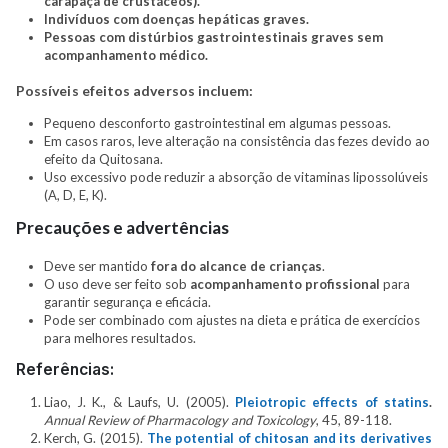
carapaça de crustáceos).
Indivíduos com doenças hepáticas graves.
Pessoas com distúrbios gastrointestinais graves sem
acompanhamento médico.
Possíveis efeitos adversos incluem:
Pequeno desconforto gastrointestinal em algumas pessoas.
Em casos raros, leve alteração na consistência das fezes devido ao
efeito da Quitosana.
Uso excessivo pode reduzir a absorção de vitaminas lipossolúveis
(A, D, E, K).
Precauções e advertências
Deve ser mantido
fora do alcance de crianças
.
O uso deve ser feito sob
acompanhamento profissional
para
garantir segurança e eficácia.
Pode ser combinado com ajustes na dieta e prática de exercícios
para melhores resultados.
Referências:
Liao, J. K., & Laufs, U. (2005).
Pleiotropic effects of statins
.
Annual Review of Pharmacology and Toxicology
, 45, 89-118.
Kerch, G. (2015).
The potential of chitosan and its derivatives