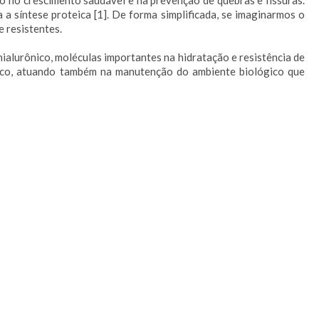
ndo no crescimento saudável e na prevenção de quebras e fissuras.
a síntese proteica [1]. De forma simplificada, se imaginarmos o
e resistentes.
ialurônico, moléculas importantes na hidratação e resistência de
ânico, atuando também na manutenção do ambiente biológico que