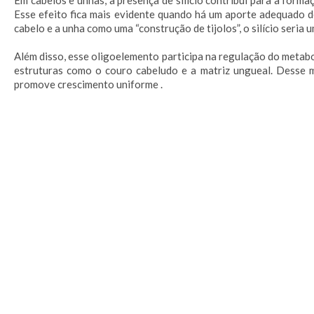
Em cabelos e unhas, a presença de silício contribui para a forma
Esse efeito fica mais evidente quando há um aporte adequado de
cabelo e a unha como uma “construção de tijolos”, o silício seria
Além disso, esse oligoelemento participa na regulação do metabo
estruturas como o couro cabeludo e a matriz ungueal. Desse m
promove crescimento uniforme .