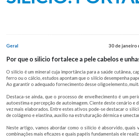
Geral
30 de janeiro
Por que o silicio fortalece a pele cabelos e unha
O silício é um mineral cuja importância para a saúde cutânea, c
ferro ou o cálcio, estudos apontam que o silício desempenha pape
Ao garantir o adequado fornecimento desse oligoelemento, muitas
Destaca-se ainda, que o processo de envelhecimento é um perío
autoestima e percepção de autoimagem. Ciente deste cenário e da 
vez mais elaborados. Entre estes ativos pode-se destacar o silíc
de colágeno e elastina, auxílio na estruturação dérmica e umecta
Neste artigo, vamos abordar como o silício é absorvido, quais v
combinações mais eficazes e quais papéis fundamentais ele real