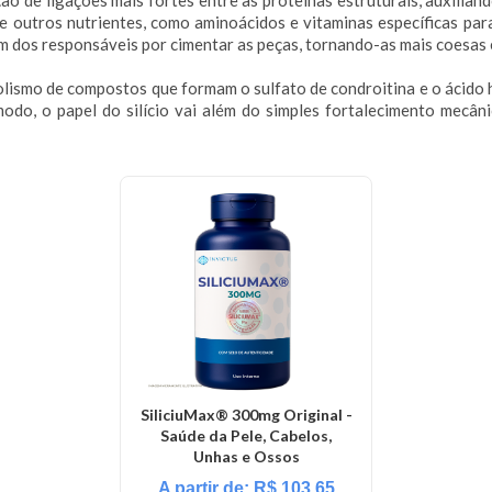
ção de ligações mais fortes entre as proteínas estruturais, auxilia
 outros nutrientes, como aminoácidos e vitaminas específicas para 
 um dos responsáveis por cimentar as peças, tornando-as mais coesas 
lismo de compostos que formam o sulfato de condroitina e o ácido h
odo, o papel do silício vai além do simples fortalecimento mec
SiliciuMax® 300mg Original -
Saúde da Pele, Cabelos,
Unhas e Ossos
A partir de:
R$
103,65