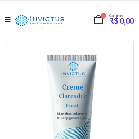
Carrinho
0
R$
0,00