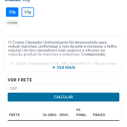
30g
50g
LIMPAR
O Creme Clareador Uniformizante foi desenvolvido para
reduzir manchas, uniformizar o tom da pele e restaurar o brilho
natural. Um dos clareadores mais seguros e eficazes na
redução gradual de manchas e melasmas.
Composição
:
Ácido Tranexâmico
3%,
Alfa-Arbutin
2% e
Base creme
VER FRETE
CALCULAR
VL
FRETE
VL ORIG
DESC.
FINAL
PRAZO