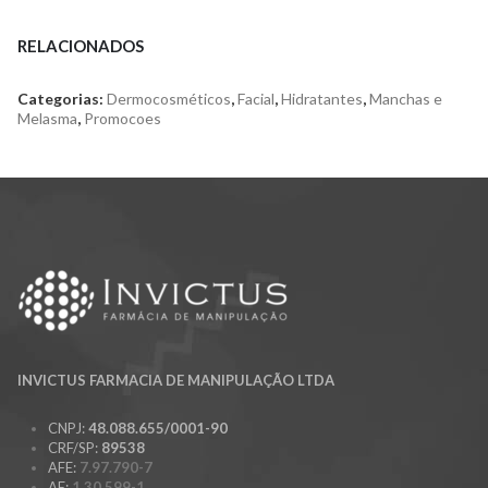
RELACIONADOS
Categorias:
Dermocosméticos
,
Facial
,
Hidratantes
,
Manchas e
Melasma
,
Promocoes
INVICTUS FARMACIA DE MANIPULAÇÃO LTDA
CNPJ:
48.088.655/0001-90
CRF/SP:
89538
AFE:
7.97.790-7
AE:
1.30.599-1