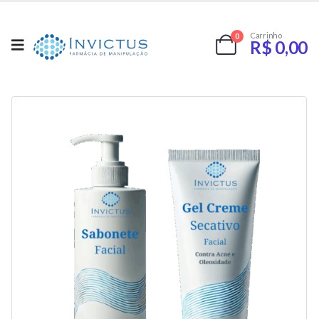
Carrinho
0
R$
0,00