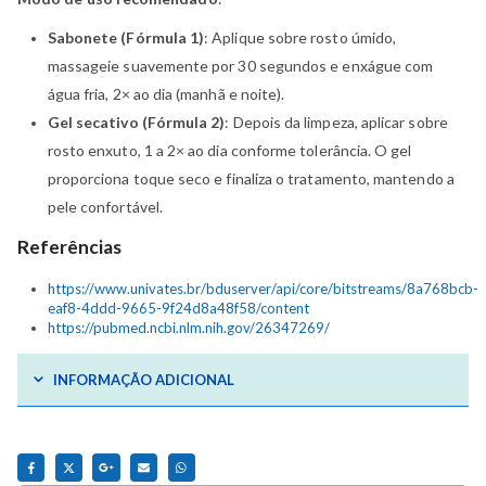
Sabonete (Fórmula 1)
: Aplique sobre rosto úmido,
massageie suavemente por 30 segundos e enxágue com
água fria, 2× ao dia (manhã e noite).
Gel secativo (Fórmula 2)
: Depois da limpeza, aplicar sobre
rosto enxuto, 1 a 2× ao dia conforme tolerância. O gel
proporciona toque seco e finaliza o tratamento, mantendo a
pele confortável.
Referências
https://www.univates.br/bduserver/api/core/bitstreams/8a768bcb-
eaf8-4ddd-9665-9f24d8a48f58/content
https://pubmed.ncbi.nlm.nih.gov/26347269/
INFORMAÇÃO ADICIONAL