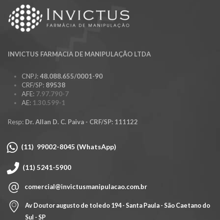
INVICTUS FARMACIA DE MANIPULAÇÃO LTDA
CNPJ:
48.088.655/0001-90
CRF/SP:
89538
AFE:
7.97.790-7
AE:
1.30.599-1
Resp:
Dr. Allan D. C. Paiva - CRF/SP: 111122
(11) 99002-8045 (WhatsApp)
(11) 5241-5900
comercial@invictusmanipulacao.com.br
Av Doutor augusto de toledo 194 - Santa Paula - São Caetano do
Sul - SP