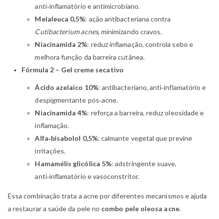
anti‑inflamatório e antimicrobiano.
Melaleuca 0,5%
: ação antibacteriana contra
Cutibacterium acnes
, minimizando cravos.
Niacinamida 2%
: reduz inflamação, controla sebo e
melhora função da barreira cutânea.
Fórmula 2 – Gel creme secativo
Ácido azelaico 10%
: antibacteriano, anti‑inflamatório e
despigmentante pós‑acne.
Niacinamida 4%
: reforça a barreira, reduz oleosidade e
inflamação.
Alfa‑bisabolol 0,5%
: calmante vegetal que previne
irritações.
Hamamélis glicólica 5%
: adstringente suave,
anti‑inflamatório e vasoconstritor.
Essa combinação trata a acne por diferentes mecanismos e ajuda
a restaurar a saúde da pele no
combo pele oleosa acne
.