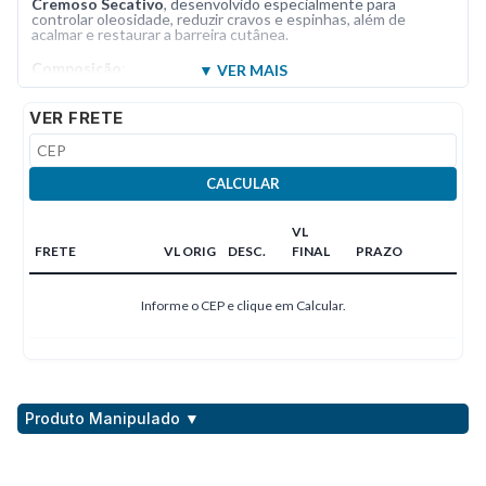
Cremoso Secativo
, desenvolvido especialmente para
controlar oleosidade, reduzir cravos e espinhas, além de
acalmar e restaurar a barreira cutânea.
Composição
:
Sabonete Líquido Antiacne:
Ácido Salicilico
2%;
Zinco
VER FRETE
PCA
1%;
Melaleuca
0,5%;
Niacinamida
2%.
Gel Cremoso Secativo:
Ácido Azelaico
10%;
Niacinamida
4%;
Alfa Bisobol
0,5%;
Hamamélis Glicólica
5%
CALCULAR
VL
FRETE
VL ORIG
DESC.
FINAL
PRAZO
Informe o CEP e clique em Calcular.
Produto Manipulado ▼