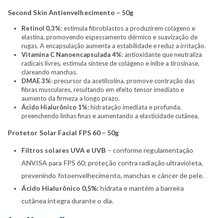
Second Skin Antienvelhecimento – 50g
Retinol
0,3%
: estimula fibroblastos a produzirem colágeno e
elastina, promovendo espessamento dérmico e suavização de
rugas. A encapsulação aumenta a estabilidade e reduz a irritação.
Vitamina C Nanoencapsulada
4%
: antioxidante que neutraliza
radicais livres, estimula síntese de colágeno e inibe a tirosinase,
clareando manchas.
DMAE
3%
: precursor da acetilcolina, promove contração das
fibras musculares, resultando em efeito tensor imediato e
aumento da firmeza a longo prazo.
Ácido Hialurônico
1%:
hidratação imediata e profunda,
preenchendo linhas finas e aumentando a elasticidade cutânea.
Protetor Solar Facial FPS 60 – 50g
Filtros solares UVA e UVB
– conforme regulamentação
ANVISA para FPS 60: proteção contra radiação ultravioleta,
prevenindo fotoenvelhecimento, manchas e câncer de pele.
Ácido Hialurônico
0,5%:
hidrata e mantém a barreira
cutânea íntegra durante o dia.