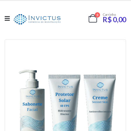
Carrinho
0
R$
0,00