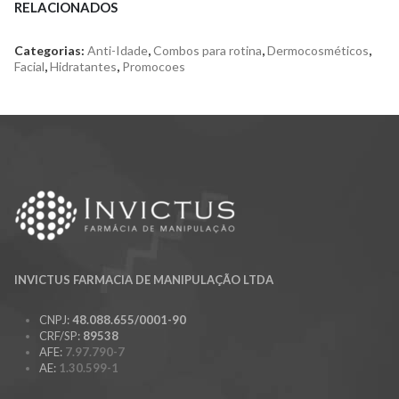
RELACIONADOS
Categorias:
Anti-Idade
,
Combos para rotina
,
Dermocosméticos
,
Facial
,
Hidratantes
,
Promocoes
INVICTUS FARMACIA DE MANIPULAÇÃO LTDA
CNPJ:
48.088.655/0001-90
CRF/SP:
89538
AFE:
7.97.790-7
AE:
1.30.599-1