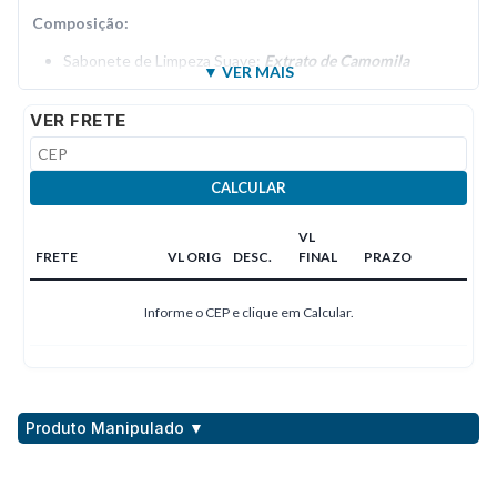
Composição:
Sabonete de Limpeza Suave:
Extrato de Camomila
Glicólico
2%;
Extrato de Aloe Vera Glicólico
2%;
D-
Pantenol
2%;
VER FRETE
Second Skin Antienvelhecimento:
Retinol
0,3%;
Vitamina
C Nanoencapsulada
4%
;
DMAE
3%;
Ácido Hialuronico
3%;
Protetor Solar Facial FPS 60
:
Filtros solares UVA e UVB;
CALCULAR
Ácido Hialuronico
0,5%.
VL
FRETE
VL ORIG
DESC.
FINAL
PRAZO
Informe o CEP e clique em Calcular.
Produto Manipulado ▼