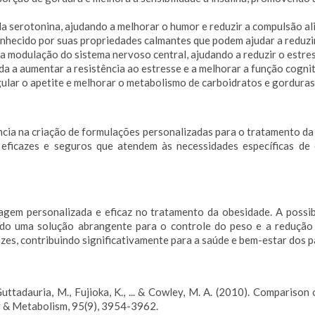
a serotonina, ajudando a melhorar o humor e reduzir a compulsão al
hecido por suas propriedades calmantes que podem ajudar a reduzir
modulação do sistema nervoso central, ajudando a reduzir o estres
a a aumentar a resistência ao estresse e a melhorar a função cognit
ular o apetite e melhorar o metabolismo de carboidratos e gorduras
cia na criação de formulações personalizadas para o tratamento da 
eficazes e seguros que atendem às necessidades específicas de c
gem personalizada e eficaz no tratamento da obesidade. A possi
ndo uma solução abrangente para o controle do peso e a redução 
es, contribuindo significativamente para a saúde e bem-estar dos p
., Guttadauria, M., Fujioka, K., ... & Cowley, M. A. (2010). Compari
y & Metabolism, 95(9), 3954-3962.