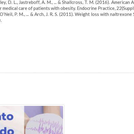
Hurley, D. L., Jastreboff, A. M., ... & Shallcross, T. M. (2016). Ameri
r medical care of patients with obesity. Endocrine Practice, 22(Supp
n, S., O’Neil, P. M., ... & Arch, J. R. S. (2011). Weight loss with nalt
.