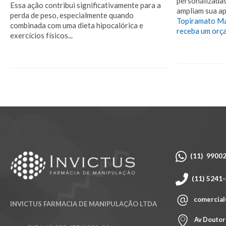
personalizadas
Essa ação contribui significativamente para a
ampliam sua apl
perda de peso, especialmente quando
Topiramato Ma
combinada com uma dieta hipocalórica e
receba um orç
exercícios físicos...
(11) 9900
(11) 5241
comercial
INVICTUS FARMACIA DE MANIPULAÇÃO LTDA
Av Doutor 