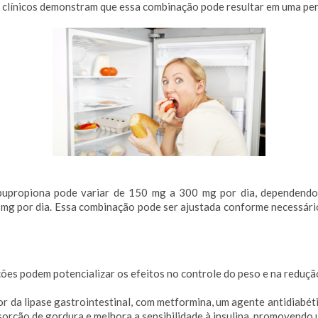
 clínicos demonstram que essa combinação pode resultar em uma perd
bupropiona pode variar de 150 mg a 300 mg por dia, dependendo
g por dia. Essa combinação pode ser ajustada conforme necessário 
ões podem potencializar os efeitos no controle do peso e na reduçã
or da lipase gastrointestinal, com metformina, um agente antidiabét
bsorção de gordura e melhora a sensibilidade à insulina, promovendo 