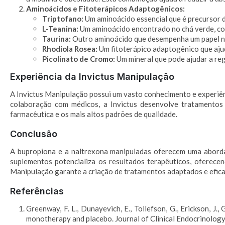
Aminoácidos e Fitoterápicos Adaptogênicos:
Triptofano:
Um aminoácido essencial que é precursor d
L-Teanina:
Um aminoácido encontrado no chá verde, con
Taurina:
Outro aminoácido que desempenha um papel na 
Rhodiola Rosea:
Um fitoterápico adaptogênico que ajud
Picolinato de Cromo:
Um mineral que pode ajudar a reg
Experiência da Invictus Manipulação
A Invictus Manipulação possui um vasto conhecimento e experiên
colaboração com médicos, a Invictus desenvolve tratamentos 
farmacêutica e os mais altos padrões de qualidade.
Conclusão
A bupropiona e a naltrexona manipuladas oferecem uma aborda
suplementos potencializa os resultados terapêuticos, oferece
Manipulação garante a criação de tratamentos adaptados e eficaz
Referências
Greenway, F. L., Dunayevich, E., Tollefson, G., Erickson, J
monotherapy and placebo. Journal of Clinical Endocrinolog