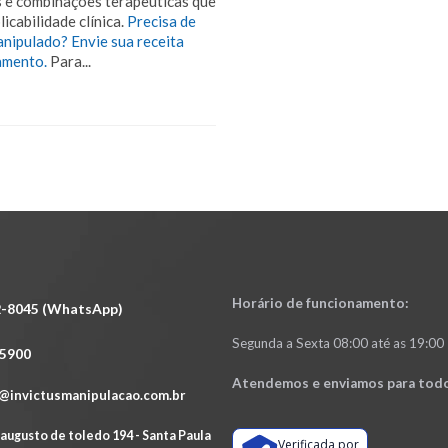
 e combinações terapêuticas que
icabilidade clínica.
Precisa de
nipulado? Envie sua receita
amento.
Para...
Horário de funcionamento:
2-8045 (WhatsApp)
Segunda a Sexta 08:00 até as 19:00
-5900
Atendemos e enviamos para todo
@invictusmanipulacao.com.br
augusto de toledo 194 - Santa Paula
Verificada por